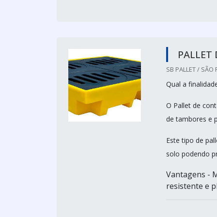
PALLET
SB PALLET / SÃO 
Qual a finalida
O Pallet de co
de tambores e p
Este tipo de pa
solo podendo p
Vantagens - M
resistente e pl