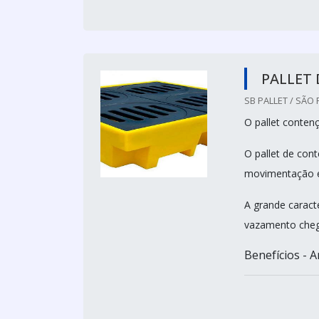
PALLET
SB PALLET / SÃO 
O pallet conten
O pallet de con
movimentação e
A grande caracte
vazamento cheg
Benefícios - 