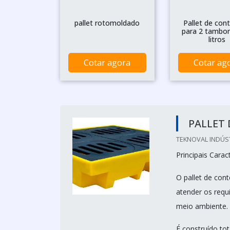
pallet rotomoldado
Pallet de con
para 2 tambor
litros
Cotar agora
Cotar ag
PALLET
TEKNOVAL INDÚS
Principais Caract
O pallet de con
atender os requ
meio ambiente.
É construído to