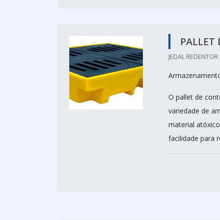
PALLET
JEDAL REDENTOR 
Armazenamento 
O pallet de con
variedade de am
material atóxico
facilidade para re