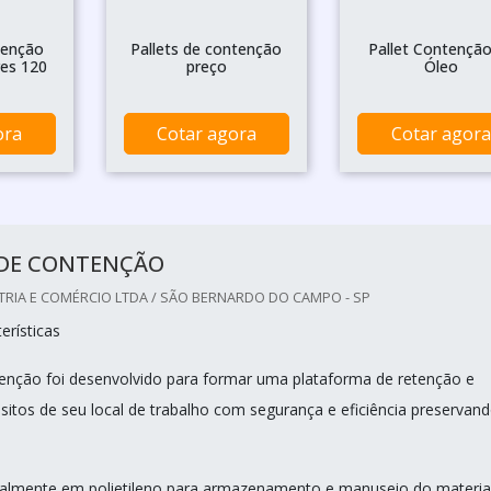
tenção
Pallets de contenção
Pallet Contenção
es 120
preço
Óleo
ora
Cotar agora
Cotar agora
 DE CONTENÇÃO
TRIA E COMÉRCIO LTDA / SÃO BERNARDO DO CAMPO - SP
erísticas
tenção foi desenvolvido para formar uma plataforma de retenção e
isitos de seu local de trabalho com segurança e eficiência preservan
talmente em polietileno para armazenamento e manuseio do material