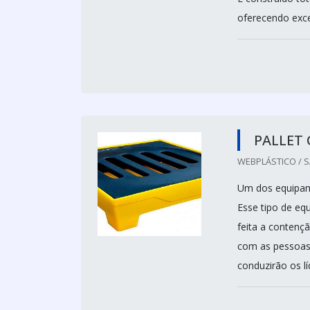
oferecendo excel
PALLET
WEBPLÁSTICO / S
Um dos equipame
Esse tipo de eq
feita a contenç
com as pessoas
conduzirão os líq