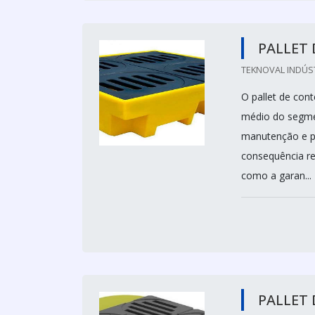
PALLET 
TEKNOVAL INDÚS
O pallet de con
médio do segmen
manutenção e p
consequência re
como a garan...
PALLET 