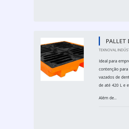
PALLET 
TEKNOVAL INDÚS
Ideal para empr
contenção para 4
vazados de dent
de até 420 L e 
Além de...