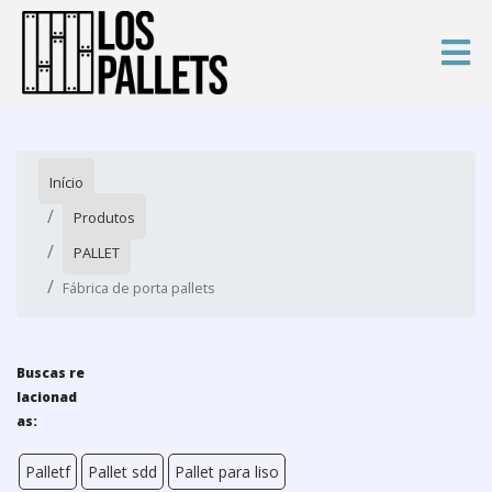
Início
Produtos
PALLET
Fábrica de porta pallets
Buscas re
lacionad
as:
Palletf
Pallet sdd
Pallet para liso