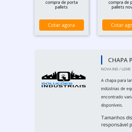
compra de porta
compra de 
pallets
pallets no
Cotar agora
Cotar ag
CHAPA P
NOVA IND / LEME 
A chapa para la
indústrias de e
encontrado vari
disponíveis.
Tamanhos disp
responsável pe