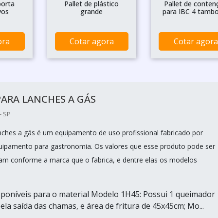
porta
Pallet de plástico
Pallet de conten
vos
grande
para IBC 4 tamb
ora
Cotar agora
Cotar agora
ARA LANCHES A GÁS
- SP
nches a gás é um equipamento de uso profissional fabricado por
quipamento para gastronomia. Os valores que esse produto pode ser
am conforme a marca que o fabrica, e dentre elas os modelos
oníveis para o material Modelo 1H45: Possui 1 queimador
la saída das chamas, e área de fritura de 45x45cm; Mo...